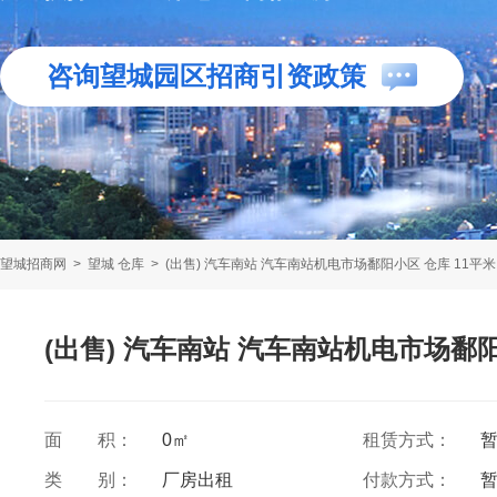
咨询望城园区招商引资政策
望城招商网
>
望城 仓库
>
(出售) 汽车南站 汽车南站机电市场鄱阳小区 仓库 11平米
(出售) 汽车南站 汽车南站机电市场鄱阳
面 积：
0㎡
租赁方式：
类 别：
厂房出租
付款方式：